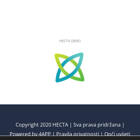
Projekt je sufinancirala Europska unija iz
Europskog fonda za regionalni razvoj.
HECTA DEMO
Copyright 2020 HECTA | Sva prava pridržana |
Powered by
4APP
|
Pravila privatnosti
|
Opći uvijeti