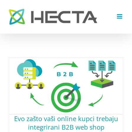
Skip
to
content
Evo zašto vaši online kupci trebaju
integrirani B2B web shop